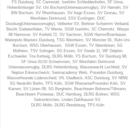
FS Duisburg, SC Cannstatt, Iserlohn Schleddenhofen, SF Unna,
Hohenlimburger SV, Uni Bochum(Unterwasserrugby), SV Hameln, SV
BW Bochum, SV Rheinhausen, SV Aegir Essen, SV Gronau, SV
Westfalen Dortmund, SSV Esslingen, DUC
Duisburg(Unterwasserrugby), Velberter SV, Berliner Schwimm Verband,
Bezirk Südwestfalen, TV Werne, SGW Iserlohn, SC Chemnitz, Waspo
98 Hannover, SV Krefeld 72, SV Sachsen, SGW Hamm/Brambauer,
Waterpolo Masters Duisburg, TSG Weinheim, SV Münster 91, Ruhr-Uni-
Bochum, WSG Oberhausen, SGW Essen, TV Ibbenbüren, SG
Mülheim, TSV Solingen, SG Essen, SV Steele 11, WF Delphin
Eschweiler, Tria Kettwig, DLRG Mölln, FS Bochum, SV Duisburg 98,
SF Unna 01/10 Schwimmen, SV Westfalen Dortmund
Unterwasserrugby, DLRG Hohenlimburg, Wasserwacht Lechfeld, SV
Neptun Erkenschwick; Swimacademy Wels, Poseidon Duisburg,
Wasserfreunde Lüdenscheid, VfL Gladbeck, ASC Duisburg, SV NRW,
SG Neukölln Berlin, TPS Köln, SGW Rhenania/Poseidon Köln, SV
Kamen, SV Lünen 08, SG Bergheim, Beachteam Behrens/Tillmann,
Beachteam Poniewaz, DUC Hamburg, DLRG Borken, WSG
Gelsenkirchen, Linden Dahlhauser SV,
DLRG Mölln, DLRG Rendsburg, TPS Köln